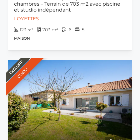
chambres – Terrain de 703 m2 avec piscine
et studio indépendant
LOYETTES
123
703
m²
6
5
m²
MAISON
EXCLUSIF
VENDU