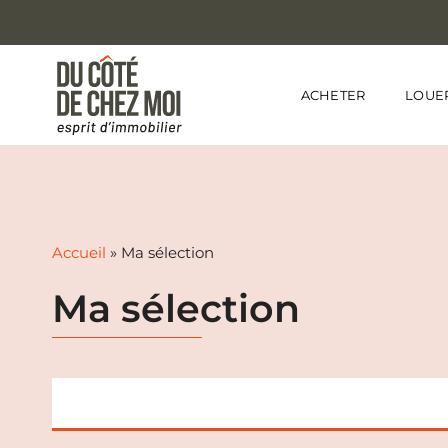
ACHETER
LOUE
Accueil
» Ma sélection
M
a
s
é
l
e
c
t
i
o
n