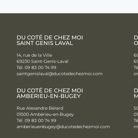
DU COTÉ DE CHEZ MOI
D
SAINT GENIS LAVAL
O
14, rue de la Ville
60
69230 Saint-Genis-Laval
6
Tél. 09 83 00 74 99
Té
saintgenislaval@ducotedechezmo
i.com
o
DU COTÉ DE CHEZ MOI
D
AMBERIEU-EN-BUGEY
M
Rue Alexandre Bérard
5
01500 Ambérieu-en-Bugey
0
Tél. 09 83 00 74 99
Té
amberieuenbugey@
ducotedechezmoi.com
m