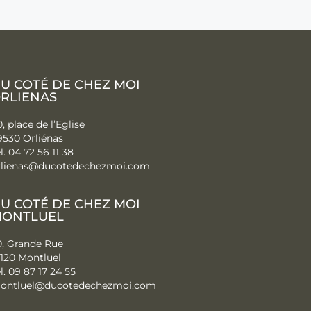
U COTÉ DE CHEZ MOI
RLIENAS
, place de l’Eglise
9530 Orliénas
l. 04 72 56 11 38
rlienas@ducotedechezmoi.com
U COTÉ DE CHEZ MOI
ONTLUEL
0, Grande Rue
1120 Montluel
l. 09 87 17 24 55
ontluel@ducotedechezmoi.com