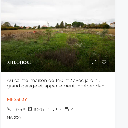
310.000€
Au calme, maison de 140 m2 avec jardin ,
grand garage et appartement indépendant
MESSIMY
140
1650
m²
7
4
m²
MAISON