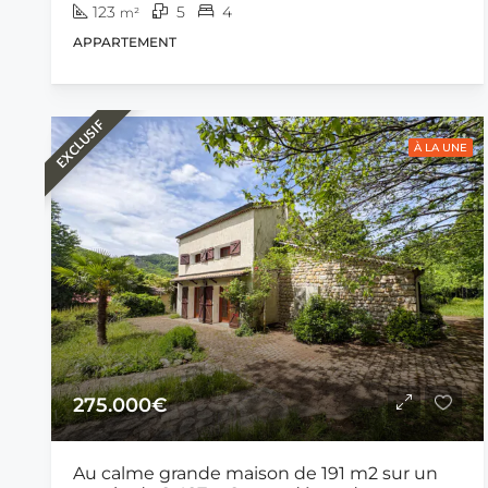
123
5
4
m²
APPARTEMENT
EXCLUSIF
À LA UNE
275.000€
Au calme grande maison de 191 m2 sur un