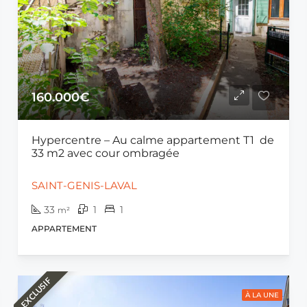
160.000€
Hypercentre – Au calme appartement T1 de
33 m2 avec cour ombragée
SAINT-GENIS-LAVAL
33
1
1
m²
APPARTEMENT
EXCLUSIF
À LA UNE