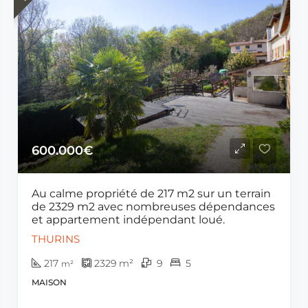
600.000€
Au calme propriété de 217 m2 sur un terrain
de 2329 m2 avec nombreuses dépendances
et appartement indépendant loué.
THURINS
217
2329
m²
9
5
m²
MAISON