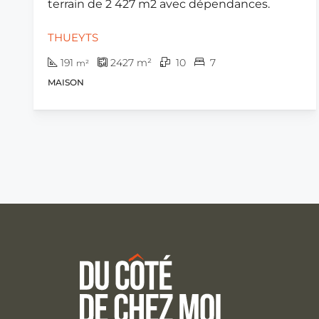
terrain de 2 427 m2 avec dépendances.
THUEYTS
191
2427
m²
10
7
m²
MAISON