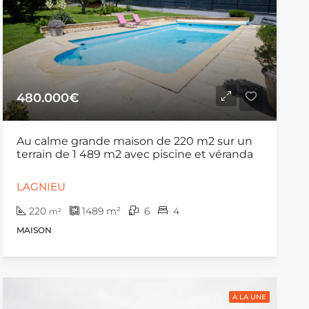
480.000€
Au calme grande maison de 220 m2 sur un
terrain de 1 489 m2 avec piscine et véranda
LAGNIEU
220
1489
m²
6
4
m²
MAISON
À LA UNE