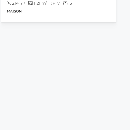
214
1121
m²
7
5
m²
MAISON