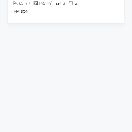
65
145
m²
3
2
m²
MAISON