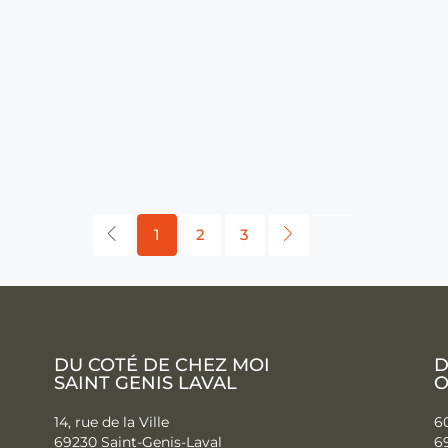
1
2
3
DU COTÉ DE CHEZ MOI
D
SAINT GENIS LAVAL
O
14, rue de la Ville
60
69230 Saint-Genis-Laval
6