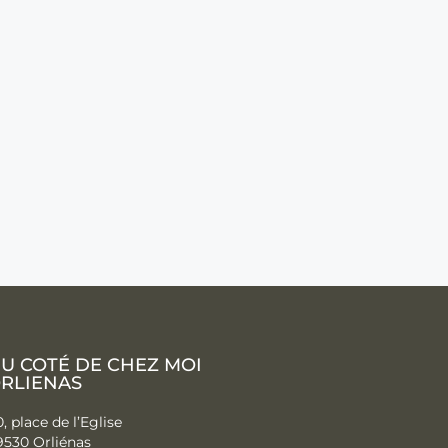
U COTÉ DE CHEZ MOI
RLIENAS
, place de l’Eglise
9530 Orliénas