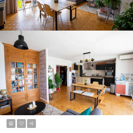
balcon et vue panoramique.
APPARTEMENT
-
SAINT-GENIS-LAVAL
En Hypercentre et au calme, appartement T3 de 72,10
m2 avec balcon et vue panoramique. Luminosité et
espace pour cet appartement, situé dans une résidence
sécurisée avec espaces verts, offrant un entrée
desservant une grande pièce à vivre à l’esprit très
contemporain ouverte sur le bacon avec cuisine
aménagée et équipée, une loggia. Un espace nuit
composé de deux chambres avec placard, une salle de
bains, un wc. Nombreux rangements. Parquets massifs.
Huisseries double vitrage. Stores électriques. Chauffage
central collectif au sol. Climatisation réversible. Cave.
Lire la suite
Une place de stationnement dans la résidence. A
proximité immédiate de toutes commodités,
commerces, transports, école, collège, lycée. Statut
juridique de la copropriété. Nombre de lots : 138 dont