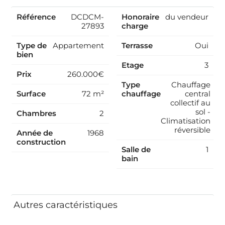
46 logements. . Montant annuel moyen des charges de
Référence
DCDCM-
Honoraire
du vendeur
copropriété : 3 067 € comprenant l’eau et le chauffage.
27893
charge
Les honoraires sont à la charge du vendeur.
Type de
Appartement
Terrasse
Oui
bien
Etage
3
Prix
260.000€
Type
Chauffage
Surface
72 m²
chauffage
central
collectif au
sol -
Chambres
2
Climatisation
réversible
Année de
1968
construction
Salle de
1
bain
Autres caractéristiques