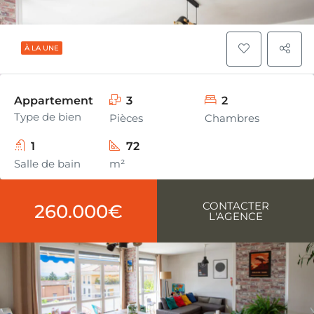
À LA UNE
Appartement
3
2
Type de bien
Pièces
Chambres
1
72
Salle de bain
m²
CONTACTER
260.000€
L'AGENCE
En Hypercentre et au calme,
appartement T3 de 72,10 m2 avec