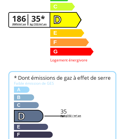
C
186
35*
D
KWh/m².an
kg CO2/m².an
E
F
G
Logement énergivore
* Dont émissions de gaz à effet de serre
Faible émission de GES
A
B
C
35
D
KgéqCO2 / m².an
E
F