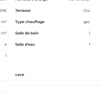
000€
Terrasse
Oui
0 m²
Type chauffage
gaz
5 m²
Salle de bain
1
4
Salle d'eau
1
1
cave