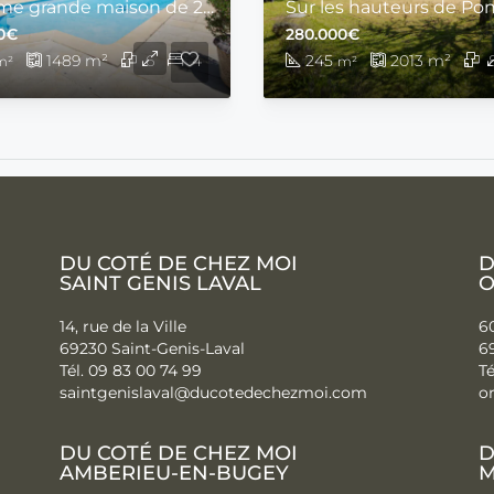
Au calme grande maison de 220 m2 sur un terrain de 1 489 m2 avec piscine et véranda
0€
280.000€
1489
m²
6
4
245
2013
m²
m²
m²
DU COTÉ DE CHEZ MOI
D
SAINT GENIS LAVAL
O
14, rue de la Ville
60
69230 Saint-Genis-Laval
6
Tél. 09 83 00 74 99
Té
saintgenislaval@ducotedechezmo
i.com
o
DU COTÉ DE CHEZ MOI
D
AMBERIEU-EN-BUGEY
M