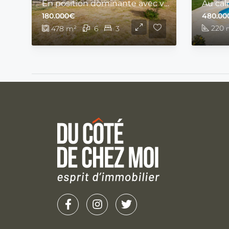
En position dominante avec vue panoramique grande maison de 150 m2 sur un terrain de 478 m2
180.000€
480.00
220
478
m²
6
3