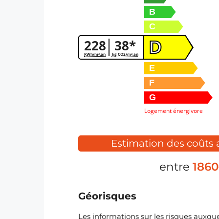
B
C
228
38*
D
KWh/m².an
kg CO2/m².an
E
F
G
Logement énergivore
Estimation des coûts
entre
186
Géorisques
Les informations sur les risques auxquel