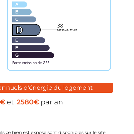
A
B
C
38
D
KgéqCO2 / m².an
E
F
G
Forte émission de GES
 annuels d'énergie du logement
0€
et
2580€
par an
s ce bien est exposé sont disponibles sur le site