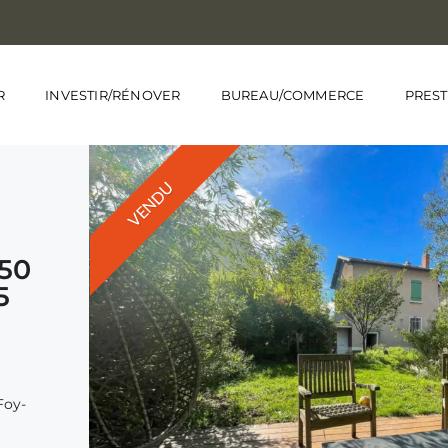
R
INVESTIR/RÉNOVER
BUREAU/COMMERCE
PREST
VENDU
50
5
Foy-