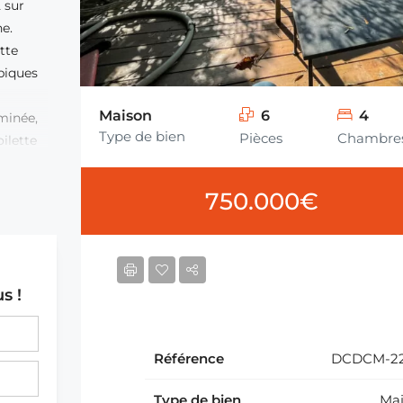
 sur
e.
tte
piques
Maison
6
4
minée,
Type de bien
Pièces
Chambre
ilette
bre en
une
750.000€
ouche
un
.
u gaz.
s !
ne
quels
Référence
DCDCM-22
s
Type de bien
Ma