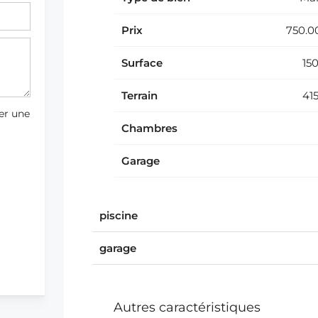
 63 92
Prix
750.
Surface
15
Terrain
41
er une
Chambres
Garage
piscine
garage
Autres caractéristiques