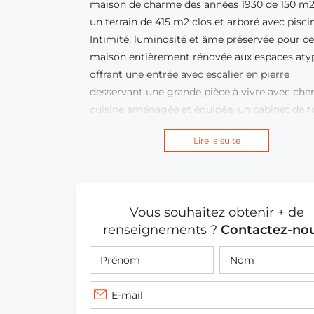
maison de charme des années 1930 de 150 m2
un terrain de 415 m2 clos et arboré avec piscin
Intimité, luminosité et âme préservée pour ce
maison entièrement rénovée aux espaces aty
offrant une entrée avec escalier en pierre
desservant une grande pièce à vivre avec che
cuisine aménagée et équipée, un cabinet de to
avec wc. A l’étage, deux chambres, une cham
Lire la suite
duplex, une chambre aménagée en dressing, 
salle de bains avec wc, une salle d’eau avec d
à l’italienne. Au sous-sol, un cellier une cave, 
sauna. Parquet. Poutres apparentes. Boiseries
Vous souhaitez obtenir + de
Huisseries double vitrage. Chauffage central a
renseignements ?
Contactez-nou
Deux terrasses. Espaces aménagés avec pisci
hors-sol, abri et pergola. Une garage à usage
d’atelier. Les informations sur les risques aux
ce bien est exposé sont disponibles sur le site
Géorisques
http://www.georisques.gouv.fr
. Le