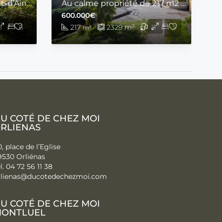
Sur les hauteurs de Pont-d’Ain grande maison de 245 m2 avec six chambres sur un terrain de 2 013 m2
Au calme propriété de 217 m2 sur un terrain de 2329 m2 avec nombreuses dépendances et appartement indépendant loué.
600.000€
8
6
217
2329
m²
9
5
m²
U COTÉ DE CHEZ MOI
RLIENAS
, place de l’Eglise
9530 Orliénas
l. 04 72 56 11 38
rlienas@ducotedechezmoi.com
U COTÉ DE CHEZ MOI
ONTLUEL