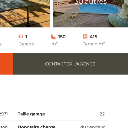
30 autres
1
150
415
s
Garage
m²
Terrain m²
CONTACTER L'AGENCE
971
Taille garage
22
ison
Honoraire charge
du vendeur